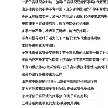
一胎子宫破裂会影响二胎吗(子宫破裂还能怀孕吗)-代怀男
山东省厉害的不孕不育中医（山东省中医治疗不孕不育哪
济南无精症成功率：济南无精症治疗医院-代孕哪里成功率
济南卵巢早衰供卵流程，想在济南做代妈找谁
备孕半年不孕，检查重度弱精，能治疗好吗？
不良习惯导致精子活力低下？精子活力-代生价格明细
未婚多囊卵巢怎样治疗
子宫肌瘤做试管会变癌吗？有子宫肌瘤的话试管一般定什
济南治疗不孕不育的医院：济南治疗不孕不育医院哪个好-
子宫内膜抗体igg做试管吗？抗子宫内膜抗体阳性igg能怀
达英35治疗多囊卵巢怎么样
山东省中医院能供卵吗,山东省中医院能住院治疗吗
复方玄驹胶囊对精子有影响吗-正规试管代孕机构
怎么评估子宫环境的好坏(如何测子宫的好坏)
五种诊断卵巢早衰的方法-供卵费用明细