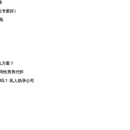
孩
位专家好）
高
么方案？
同性男男代怀
上吗？-私人助孕公司