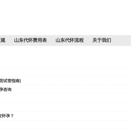
正规
山东代怀费用表
山东代怀流程
关于我们
医院试管指南]
代孕咨询
症怀孕？